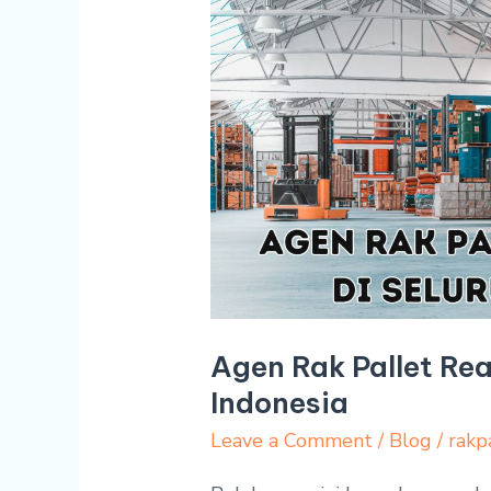
Pallet
Ready
Stock
di
Seluruh
Indonesia
Agen Rak Pallet Rea
Indonesia
Leave a Comment
/
Blog
/
rakp